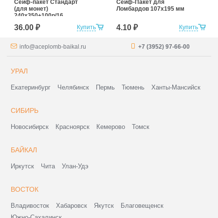
Сейф-пакет Cтандарт
Сейф-Пакет для
(для монет)
Ломбардов 107x195 мм
240x350+100р/16
36.00 ₽
4.10 ₽
Купить
Купить
info@aceplomb-baikal.ru
+7 (3952) 97-66-00
УРАЛ
Екатеринбург
Челябинск
Пермь
Тюмень
Ханты-Мансийск
СИБИРЬ
Новосибирск
Красноярск
Кемерово
Томск
БАЙКАЛ
Иркутск
Чита
Улан-Удэ
ВОСТОК
Владивосток
Хабаровск
Якутск
Благовещенск
Южно-Сахалинск