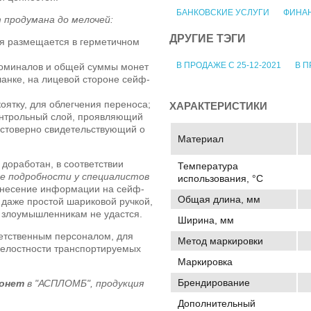
БАНКОВСКИЕ УСЛУГИ
ФИНА
продумана до мелочей:
ДРУГИЕ ТЭГИ
я размещается в герметичном
В ПРОДАЖЕ С 25-12-2021
В П
номиналов и общей суммы монет
анке, на лицевой стороне сейф-
оятку, для облегчения переноса;
ХАРАКТЕРИСТИКИ
онтрольный слой, проявляющий
остоверно свидетельствующий о
Материал
доработан, в соответствии
Температура
е подробности у специалистов
использования, °C
нанесение информации на сейф-
Общая длина, мм
 даже простой шариковой ручкой,
м злоумышленникам не удастся.
Ширина, мм
ветственным персоналом, для
Метод маркировки
елостности транспортируемых
Маркировка
Брендирование
монет
в "АСПЛОМБ", продукция
Дополнительный