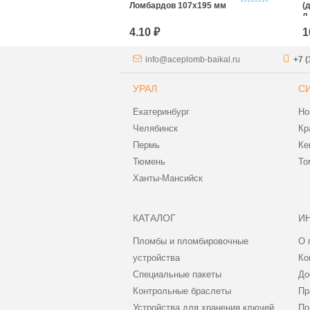
анции, карман-
Ломбардов 107x195 мм
(
л
4.10 ₽
1
info@aceplomb-baikal.ru
+7 (
УРАЛ
С
Екатеринбург
Но
Челябинск
Кр
Пермь
Ке
Тюмень
То
Ханты-Мансийск
КАТАЛОГ
И
Пломбы и пломбировочные
О 
устройства
Ко
Специальные пакеты
До
Контрольные браслеты
Пр
Устройства для хранения ключей
По