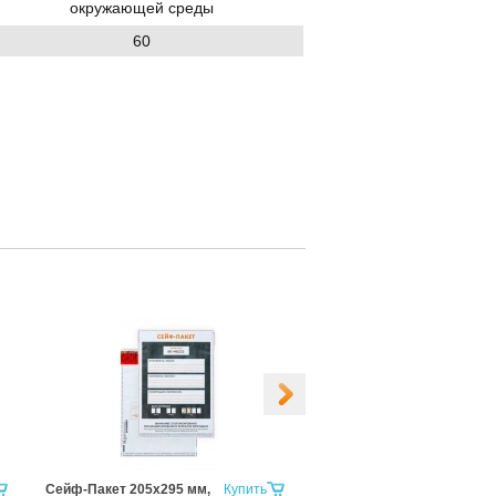
окружающей среды
60
Сейф-Пакет 205х295 мм,
Купить
Сейф-Пакет 243х320+40