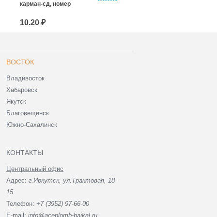
карман-сд, номер
мм, 3 квитанции, карман-
сд, номер
10.20 ₽
13.20 ₽
ВОСТОК
Владивосток
Хабаровск
Якутск
Благовещенск
Южно-Сахалинск
КОНТАКТЫ
Центральный офис
Адрес:
г.Иркутск, ул.Трактовая, 18-
15
Телефон:
+7 (3952) 97-66-00
E-mail:
info@aceplomb-baikal.ru