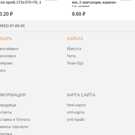
для проб) 173x375+70, 1
мм, 2 квитанции, карман-
сд, номер
0.20 ₽
8.60 ₽
3952) 97-66-00
ИБИРЬ
БАЙКАЛ
восибирск
Иркутск
асноярск
Чита
мерово
Улан-Удэ
мск
НФОРМАЦИЯ
КАРТА САЙТА
продавце
html-карта
нтакты
xml-карта
ставка и Оплата
yml-прайс
авила торговли
литика