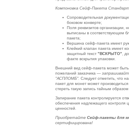
Компоновка Сейф-Пакета Стандарт 
Сопроводительная документаци
боковом конверте;
Поля реквизитов организации, 
выписаны в соответствующем бл
пакета;
Вершина сейф-пакета имеет рук
Клейкий клапан пакета имеет к
защитный текст
"ВСКРЫТО"
, д
факте вскрытия упаковки.
Внешний вид сейф-пакета может быть 
пожеланий заказчика —
запрашивайт
"АСПЛОМБ".
Следует отметить, что 
пакет для монет может производиться
стереть такую запись тайным образо
Запирание пакета контролируется от
обеспечения надлежащего контроля ц
ценностей.
Приобретайте
Сейф-пакеты для 
сертифицирована!