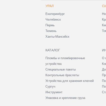
УРАЛ
С
Екатеринбург
Но
Челябинск
Кр
Пермь
Ке
Тюмень
То
Ханты-Мансийск
КАТАЛОГ
И
Пломбы и пломбировочные
О 
устройства
Ко
Специальные пакеты
До
Контрольные браслеты
Пр
Устройства для хранения ключей
По
Сургуч
По
Инструмент
Ст
Упаковка и крепление груза