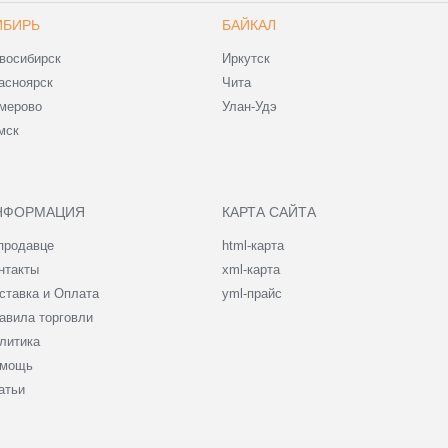
ИБИРЬ
БАЙКАЛ
восибирск
Иркутск
асноярск
Чита
мерово
Улан-Удэ
мск
НФОРМАЦИЯ
КАРТА САЙТА
продавце
html-карта
нтакты
xml-карта
ставка и Оплата
yml-прайс
авила торговли
литика
мощь
атьи