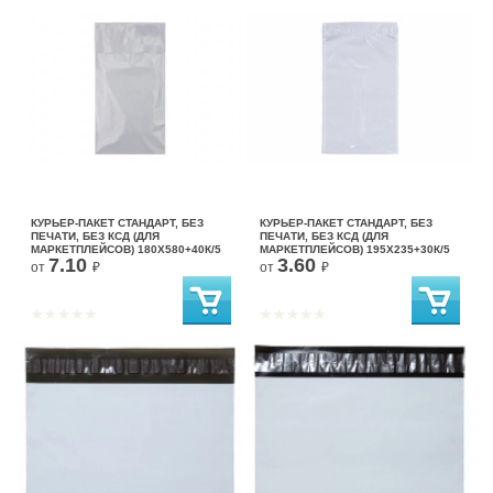
КУРЬЕР-ПАКЕТ СТАНДАРТ, БЕЗ
КУРЬЕР-ПАКЕТ СТАНДАРТ, БЕЗ
ПЕЧАТИ, БЕЗ КСД (ДЛЯ
ПЕЧАТИ, БЕЗ КСД (ДЛЯ
МАРКЕТПЛЕЙСОВ) 180X580+40К/5
МАРКЕТПЛЕЙСОВ) 195X235+30К/5
7.10
3.60
от
₽
от
₽