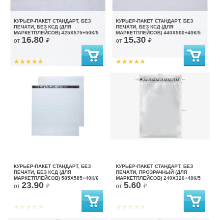
КУРЬЕР-ПАКЕТ СТАНДАРТ, БЕЗ
КУРЬЕР-ПАКЕТ СТАНДАРТ, БЕЗ
ПЕЧАТИ, БЕЗ КСД (ДЛЯ
ПЕЧАТИ, БЕЗ КСД (ДЛЯ
МАРКЕТПЛЕЙСОВ) 425X575+50К/5
МАРКЕТПЛЕЙСОВ) 440X500+40К/5
16.80
15.30
от
₽
от
₽
КУРЬЕР-ПАКЕТ СТАНДАРТ, БЕЗ
КУРЬЕР-ПАКЕТ СТАНДАРТ, БЕЗ
ПЕЧАТИ, БЕЗ КСД (ДЛЯ
ПЕЧАТИ, ПРОЗРАЧНЫЙ (ДЛЯ
МАРКЕТПЛЕЙСОВ) 585X585+40К/6
МАРКЕТПЛЕЙСОВ) 240X320+40К/5
23.90
5.60
от
₽
от
₽