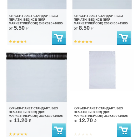
КУРЬЕР-ПАКЕТ СТАНДАРТ, БЕЗ
КУРЬЕР-ПАКЕТ СТАНДАРТ, БЕЗ
ПЕЧАТИ, БЕЗ КСД (ДЛЯ
ПЕЧАТИ, БЕЗ КСД (ДЛЯ
МАРКЕТПЛЕЙСОВ) 240X320+40К/5
МАРКЕТПЛЕЙСОВ) 290X400+45К/5
5.50
8.50
от
₽
от
₽
КУРЬЕР-ПАКЕТ СТАНДАРТ, БЕЗ
КУРЬЕР-ПАКЕТ СТАНДАРТ, БЕЗ
ПЕЧАТИ, БЕЗ КСД (ДЛЯ
ПЕЧАТИ, БЕЗ КСД (ДЛЯ
МАРКЕТПЛЕЙСОВ) 340X460+40К/5
МАРКЕТПЛЕЙСОВ) 360X500+40К/5
11.20
12.70
от
₽
от
₽