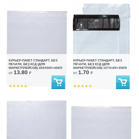
КУРЬЕР-ПАКЕТ СТАНДАРТ, БЕЗ
КУРЬЕР-ПАКЕТ СТАНДАРТ, БЕЗ
ПЕЧАТИ, БЕЗ КСД (ДЛЯ
ПЕЧАТИ, БЕЗ КСД (ДЛЯ
МАРКЕТПЛЕЙСОВ) 400X500+40К/5
МАРКЕТПЛЕЙСОВ) 107X165+35К/5
13.80
1.70
от
₽
от
₽