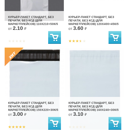
КУРЬЕР-ПАКЕТ СТАНДАРТ, БЕЗ
КУРЬЕР-ПАКЕТ СТАНДАРТ, БЕЗ
ПЕЧАТИ, БЕЗ КСД (ДЛЯ
ПЕЧАТИ, БЕЗ КСД (ДЛЯ
МАРКЕТПЛЕЙСОВ) 110X210+50К/5
МАРКЕТПЛЕЙСОВ) 120X400+45К/5
2.10
3.60
от
₽
от
₽
КУРЬЕР-ПАКЕТ СТАНДАРТ, БЕЗ
КУРЬЕР-ПАКЕТ СТАНДАРТ, БЕЗ
ПЕЧАТИ, БЕЗ КСД (ДЛЯ
ПЕЧАТИ, БЕЗ КСД (ДЛЯ
МАРКЕТПЛЕЙСОВ) 150X220+30К/5
МАРКЕТПЛЕЙСОВ) 160X240+30К/5
3.00
3.10
от
₽
от
₽