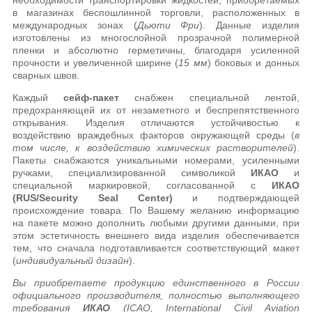
в магазинах беспошлинной торговли, расположенных в
международных зонах (
Дьюти Фри
). Данные изделия
изготовлены из многослойной прозрачной полимерной
пленки и абсолютно герметичны, благодаря усиленной
прочности и увеличенной ширине (
15 мм
) боковых и донных
сварных швов.
Каждый
сейф-пакет
снабжен специальной лентой,
предохраняющей их от незаметного и беспрепятственного
открывания. Изделия отличаются устойчивостью к
воздействию враждебных факторов окружающей среды (
в
том числе, к воздействию химических растворителей
).
Пакеты снабжаются уникальными номерами, усиленными
ручками, специализированной символикой
ИКАО
и
специальной маркировкой, согласованной с
ИКАО
(RUS/Security Seal Center)
и подтверждающей
происхождение товара. По Вашему желанию информацию
на пакете можно дополнить любыми другими данными, при
этом эстетичность внешнего вида изделия обеспечивается
тем, что сначала подготавливается соответствующий макет
(
индивидуальный дизайн
).
Вы приобретаете продукцию единственного в России
официального производителя, полностью выполняющего
требования
ИКАО
(ICAO, International Civil Aviation