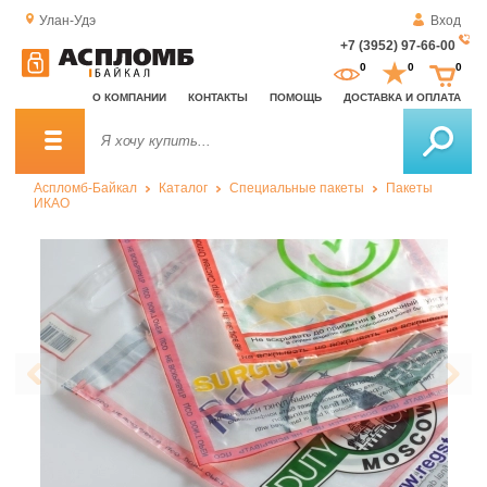
Улан-Удэ
Вход
+7 (3952) 97-66-00
За
0
0
0
о
О КОМПАНИИ
КОНТАКТЫ
ПОМОЩЬ
ДОСТАВКА И ОПЛАТА
зв
Аспломб-Байкал
Каталог
Специальные пакеты
Пакеты
ИКАО