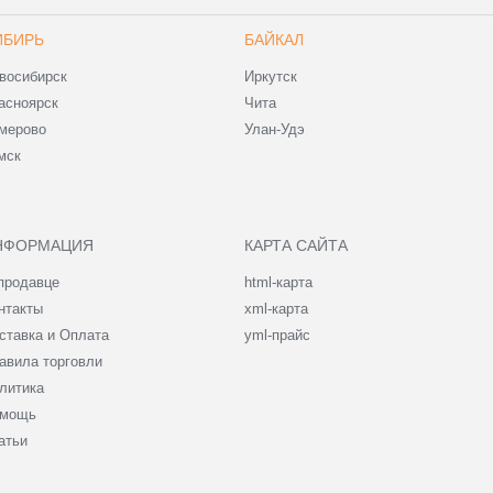
ИБИРЬ
БАЙКАЛ
восибирск
Иркутск
асноярск
Чита
мерово
Улан-Удэ
мск
НФОРМАЦИЯ
КАРТА САЙТА
продавце
html-карта
нтакты
xml-карта
ставка и Оплата
yml-прайс
авила торговли
литика
мощь
атьи