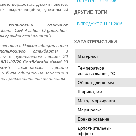
DUTY FREE ТОРГОВЛЯ
ожете доработать дизайн пакетов,
тёт выделяющийся, уникальный
ДРУГИЕ ТЭГИ
В ПРОДАЖЕ С 11-11-2016
ы полностью отвечают
ional Civil Aviation Organization,
ы гражданской авиации
).
ХАРАКТЕРИСТИКИ
венного в России официального
ыполняющего стандарты и
Материал
яты в руководящем письме 30
 8/11-07/26 Confidential dated 30
ломб технолоджи прошла
Температура
 и была официально занесена в
использования, °C
аво производить такие пакеты.
Общая длина, мм
Ширина, мм
Метод маркировки
Маркировка
Брендирование
Дополнительный
эффект