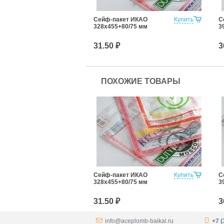
Сейф-пакет ИКАО
Купить
С
328х455+80/75 мм
3
31.50 ₽
3
ПОХОЖИЕ ТОВАРЫ
Сейф-пакет ИКАО
Купить
С
328х455+80/75 мм
3
31.50 ₽
3
info@aceplomb-baikal.ru
+7 (