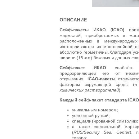
ОПИСАНИЕ
Сейф-пакеты ИКАО (ICAO)
приме
жидкостей, приобретаемых в мага
расположенных в международных
изготавливаются из многослойной п
абсолютно герметичны, благодаря ус
ширине (
15 мм
) боковых и донных св
Сейф-пакет ИКАО
снабжён сп
предохраняющей его от незаме
открывания.
ICAO-пакеты
отличаютс
факторам окружающей среды (
в
химических растворителей
).
Каждый сейф-пакет стандарта ICAO
уникальным номером;
усиленной ручкой;
специализированной символик
а также специальной марки
(
RUS/Security Seal Center
), 
товара;