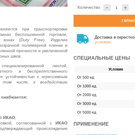
-
Количество:
+
ГАРАН
няются при транспортировке
зинах беспошлинной торговли,
Доставка в окрестн
 зонах (
Duty Free
). Изделия
условии
.
розрачной полимерной пленки и
иленной прочности и увеличенной
арных швов.
СПЕЦИАЛЬНЫЕ ЦЕНЫ
ециализированной лентой,
Условие
тного и беспрепятственного
я устойчивостью к агрессивным
От 500 ед.
 том числе, к воздействию
От 1000 ед.
От 2000 ед.
 снабжается:
От 3000 ед.
От 5000 ед.
ой
ИКАО
;
ровкой, согласованной с
ИКАО
ПРИМЕНЕНИЕ
подтверждающей происхождение