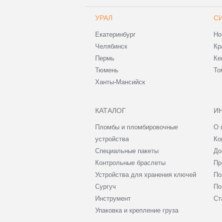
УРАЛ
С
Екатеринбург
Но
Челябинск
Кр
Пермь
Ке
Тюмень
То
Ханты-Мансийск
КАТАЛОГ
И
Пломбы и пломбировочные
О 
устройства
Ко
Специальные пакеты
До
Контрольные браслеты
Пр
Устройства для хранения ключей
По
Сургуч
По
Инструмент
Ст
Упаковка и крепление груза