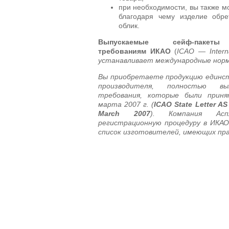
при необходимости, вы также м
благодаря чему изделие обре
облик.
Выпускаемые сейф-пакет
требованиям ИКАО
(
ICAO — Internat
устанавливает международные норм
Вы приобретаете продукцию единст
производителя, полностью в
требования, которые были прин
марта 2007 г. (
ICAO State Letter AS
March 2007
). Компания Асп
регистрационную процедуру в ИКАО
список изготовителей, имеющих пр