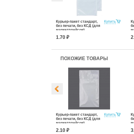
кет стандарт,
Купить
Курьер-пакет стандарт,
Купить
К
, без КСД (для
без печати, без КСД (для
б
йсов)
маркетплейсов)
м
0к/5
107x165+35к/5
1
1.70 ₽
2
ПОХОЖИЕ ТОВАРЫ
кет стандарт,
Купить
Курьер-пакет стандарт,
Купить
К
, без КСД (для
без печати, без КСД (для
б
йсов)
маркетплейсов)
м
0к/5
110x210+50к/5
1
2.10 ₽
3