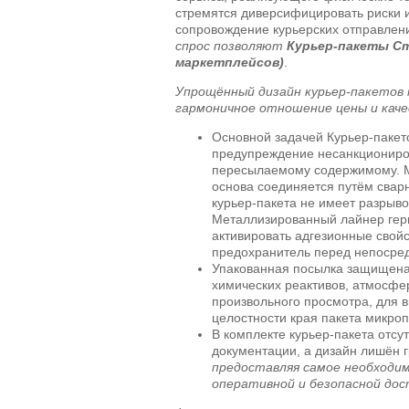
стремятся диверсифицировать риски и
сопровождение курьерских отправле
спрос позволяют
Курьер-пакеты Ст
маркетплейсов)
.
Упрощённый дизайн курьер-пакетов
гармоничное отношение цены и каче
Основной задачей Курьер-пакет
предупреждение несанкциониров
пересылаемому содержимому. 
основа соединяется путём свар
курьер-пакета не имеет разрыво
Металлизированный лайнер герм
активировать адгезионные свойс
предохранитель перед непосред
Упакованная посылка защищена 
химических реактивов, атмосфе
произвольного просмотра, для 
целостности края пакета микр
В комплекте курьер-пакета отсу
документации, а дизайн лишён
предоставляя самое необходим
оперативной и безопасной дос