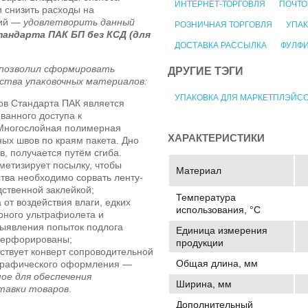
ИНТЕРНЕТ-ТОРГОВЛЯ
ПОЧТО
 снизить расходы на
ний —
удовлетворить данный
РОЗНИЧНАЯ ТОРГОВЛЯ
УПАК
андарта ПАК БП без КСД (для
ДОСТАВКА РАССЫЛКА
ФУЛФ
 позволил сформировать
ДРУГИЕ ТЭГИ
ства упаковочных материалов:
УПАКОВКА ДЛЯ МАРКЕТПЛЭЙС
ов Стандарта ПАК является
анного доступа к
Многослойная полимерная
ХАРАКТЕРИСТИКИ
ных швов по краям пакета. Дно
в, получается путём сгиба.
етизирует посылку, чтобы
Материал
тва необходимо сорвать ленту-
ственной заклейкой;
Температура
от воздействия влаги, едких
использования, °C
рного ультрафиолета и
выявления попыток подлога
Единица измерения
оперфорированы;
продукции
тствует конверт сопроводительной
Общая длина, мм
 графического оформления —
ое для обеспечения
Ширина, мм
тавки товаров
.
Дополнительный