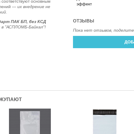
 соответствуют основным
эффект
влений —
их внедрение не
ний
.
ОТЗЫВЫ
арт ПАК БП, без КСД
)
в "АСПЛОМБ-Байкал"!
Пока нет отзывов, поделите
ДОБ
ОКУПАЮТ