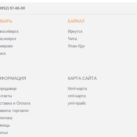
3952) 97-66-00
ИБИРЬ
БАЙКАЛ
восибирск
Иркутск
асноярск
Чита
мерово
Улан-Удэ
мск
НФОРМАЦИЯ
КАРТА САЙТА
продавце
html-карта
нтакты
xml-карта
ставка и Оплата
yml-прайс
авила торговли
литика
мощь
атьи