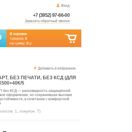
Вход
+7 (3952) 97-66-00
Заказать обратный звонок
В корзине
товаров:
0
на сумму:
0
р.
Добавить в избранное
РТ, БЕЗ ПЕЧАТИ, БЕЗ КСД (ДЛЯ
500+40К/5
БП без КСД — разновидность защищённой
кое оформление, но сохранившая высокие
устойчивости, в сочетании с комфортной
а
голосов:
1
, покупок:
7
)