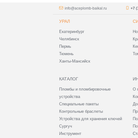
info@aceplomb-baikal.ru
+7 (
УРАЛ
С
Екатеринбург
Но
Челябинск
Кр
Пермь
Ке
Тюмень
То
Ханты-Мансийск
КАТАЛОГ
И
Пломбы и пломбировочные
О 
устройства
Ко
Специальные пакеты
До
Контрольные браслеты
Пр
Устройства для хранения ключей
По
Сургуч
По
Инструмент
Ст