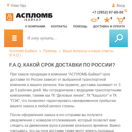
Улан-Удэ
Вход
+7 (3952) 97-66-00
За
0
0
0
о
О КОМПАНИИ
КОНТАКТЫ
ПОМОЩЬ
ДОСТАВКА И ОПЛАТА
зв
Аспломб-Байкал
Помощь
Ваши вопросы и наши ответы
(F.A.Q.)
F.A.Q. КАКОЙ СРОК ДОСТАВКИ ПО РОССИИ?
При заказе продукции в компании "АСПЛОМБ-Байкал" срок
доставки по России зависит от выбранной транспортной
компании и вашего региона. Как правило, доставка занимает от 3
до 5 рабочих дней. Мы сотрудничаем с ведущими транспортными
компаниями, такими как ТК "Деловые линии", ТК "Кашалот" и ТК
"ПЭК", что позволяет гарантировать своевременное прибытие
вашего заказа в любой регион страны.
После оформления заказа и его отправки вы получите
уведомление с номером отслеживания, который позволит вам
следить за движением груза в режиме реального времени. Важно
учитывать, что на срок доставки также могут влиять погодные