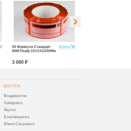
50 Формула Стандарт
Купить
50 Формула Стандарт
66М.Перф.101/152/200Мм
Плюс
66М.Перф.101/152Мм
3 080 ₽
3 080 ₽
ВОСТОК
Владивосток
Хабаровск
Якутск
Благовещенск
Южно-Сахалинск