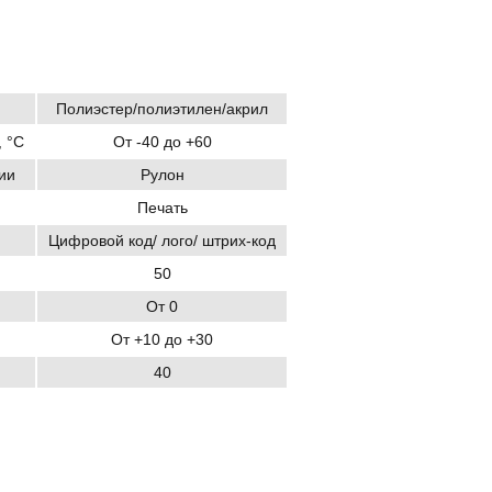
Полиэстер/полиэтилен/акрил
 °C
От -40 до +60
ии
Рулон
Печать
Цифровой код/ лого/ штрих-код
50
От 0
От +10 до +30
40