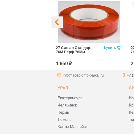
а Стандарт
Купить
27 Сигнал Стандарт
Купить
2
.152Мм Для
76М.Перф.76Мм
7
1 950 ₽
2
info@aceplomb-baikal.ru
+7 (
УРАЛ
С
Екатеринбург
Но
Челябинск
Кр
Пермь
Ке
Тюмень
То
Ханты-Мансийск