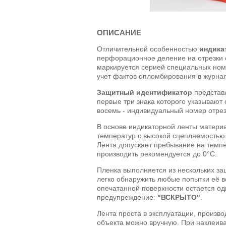
ОПИСАНИЕ
Отличительной особенностью
индика
перфорационное деление на отрезки 
маркируется серией специальных номе
учет фактов опломбирования в журнал
Защитный идентификатор
представл
первые три знака которого указывают
восемь - индивидуальный номер отрез
В основе индикаторной ленты матери
температур с высокой сцепляемостью
Лента допускает пребывание на темпе
производить рекомендуется до 0°C.
Пленка выполняется из нескольких за
легко обнаружить любые попытки её в
опечатанной поверхности остается од
предупреждение:
"ВСКРЫТО"
.
Лента проста в эксплуатации, произ
объекта можно вручную. При наклеива