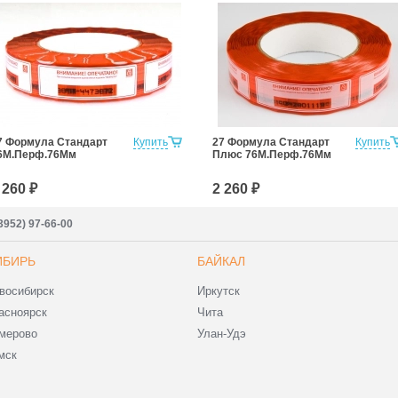
7 Формула Стандарт
Купить
27 Формула Стандарт
Купить
6М.Перф.76Мм
Плюс 76М.Перф.76Мм
 260 ₽
2 260 ₽
3952) 97-66-00
ИБИРЬ
БАЙКАЛ
восибирск
Иркутск
асноярск
Чита
мерово
Улан-Удэ
мск