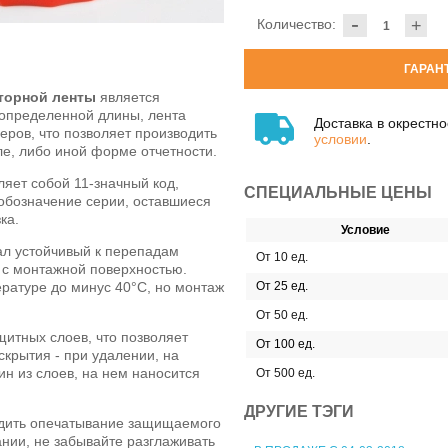
-
Количество:
+
ГАРАН
торной ленты
является
определенной длины, лента
Доставка в окрестн
ров, что позволяет производить
условии
.
е, либо иной форме отчетности.
яет собой 11-значный код,
СПЕЦИАЛЬНЫЕ ЦЕНЫ
 обозначение серии, оставшиеся
ка.
Условие
ал устойчивый к перепадам
От 10 ед.
 с монтажной поверхностью.
ратуре до минус 40°C, но монтаж
От 25 ед.
От 50 ед.
щитных слоев, что позволяет
От 100 ед.
скрытия - при удалении, на
ин из слоев, на нем наносится
От 500 ед.
ДРУГИЕ ТЭГИ
водить опечатывание защищаемого
нии, не забывайте разглаживать