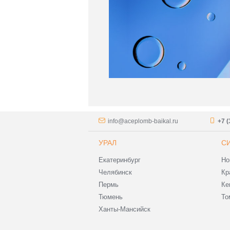
info@aceplomb-baikal.ru
+7 (
УРАЛ
С
Екатеринбург
Но
Челябинск
Кр
Пермь
Ке
Тюмень
То
Ханты-Мансийск