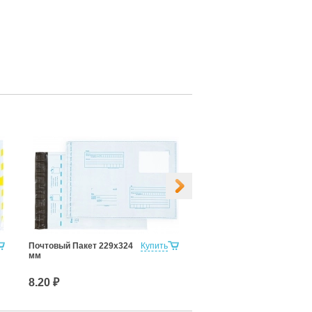
Почтовый Пакет 229х324
Купить
Почтовый Пакет 250х353
мм
мм
8.20 ₽
9.40 ₽