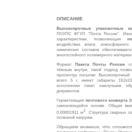
ОПИСАНИЕ
Высокопрочные упаковочные м
ПОУПС ФГУП "Почта России". Износ
характеристики, позволяющие
п
воздействие влаги, атмосферного
химических составов обеспечиваю
многослойного полимерного материал
Формат
Пакета Почты России
сп
тёмным внутри, такой подход позво
просмотру посылки. Высокопрочный 
всего 5 г, имеет габариты 162х2
исполнении пакет наилучшим об
документов.
Герметизация
почтового конверта 1
самоклеящейся основе. Общая вмес
3
0.00001911 м
. Структура сварных с
полезной нагрузки.
Обращаем внимание, что стоимост