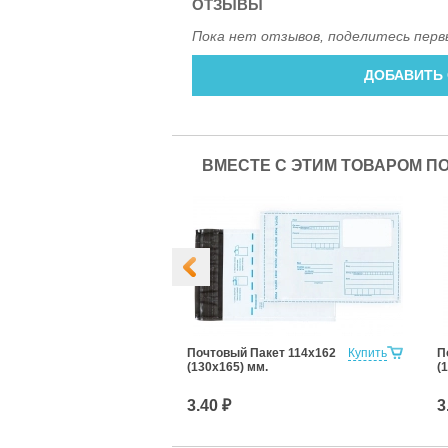
ОТЗЫВЫ
Пока нет отзывов, поделитесь перв
ДОБАВИТЬ
ВМЕСТЕ С ЭТИМ ТОВАРОМ П
Пакет 600х695
Купить
Почтовый Пакет 114х162
Купить
П
(130х165) мм.
(
3.40 ₽
3