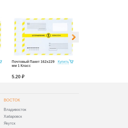
Почтовый Пакет 162х229
Купить
Почтовый Пакет 229х324
мм 1 Класс
мм
5.20 ₽
8.20 ₽
ВОСТОК
Владивосток
Хабаровск
Якутск