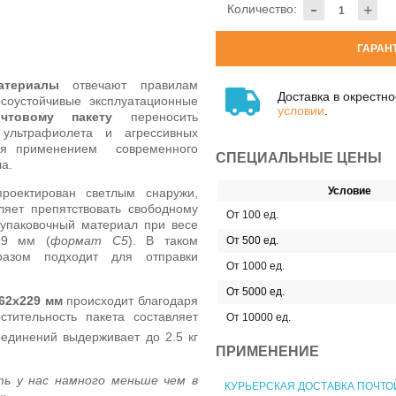
-
Количество:
+
ГАРАН
атериалы
отвечают правилам
Доставка в окрестн
оустойчивые эксплуатационные
условии
.
очтовому пакету
переносить
 ультрафиолета и агрессивных
тся применением современного
СПЕЦИАЛЬНЫЕ ЦЕНЫ
а.
Условие
роектирован светлым снаружи,
ляет препятствовать свободному
От 100 ед.
упаковочный материал при весе
29 мм (
формат С5
). В таком
От 500 ед.
разом подходит для отправки
От 1000 ед.
От 5000 ед.
62х229 мм
происходит благодаря
тительность пакета составляет
От 10000 ед.
оединений выдерживает до 2.5 кг
ПРИМЕНЕНИЕ
ь у нас намного меньше чем в
КУРЬЕРСКАЯ ДОСТАВКА ПОЧТО