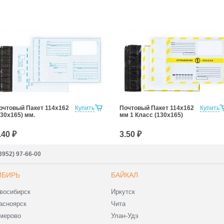
очтовый Пакет 114х162
Купить
Почтовый Пакет 114х162
Купить
130х165) мм.
мм 1 Класс (130х165)
.40 ₽
3.50 ₽
3952) 97-66-00
ИБИРЬ
БАЙКАЛ
восибирск
Иркутск
асноярск
Чита
мерово
Улан-Удэ