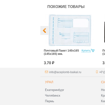
ПОХОЖИЕ ТОВАРЫ
Пакет 320х355
Купить
Почтовый Пакет 140х165
Купить
П
(145х165) мм.
(
3.70 ₽
3
info@aceplomb-baikal.ru
+7 (
УРАЛ
С
Екатеринбург
Но
Челябинск
Кр
Пермь
Ке