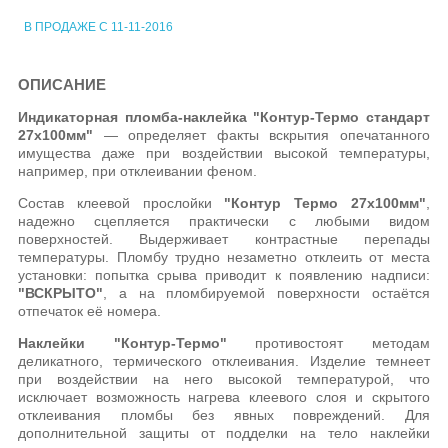
В ПРОДАЖЕ С 11-11-2016
ОПИСАНИЕ
Индикаторная пломба-наклейка "Контур-Термо стандарт
27х100мм"
— определяет факты вскрытия опечатанного
имущества даже при воздействии высокой температуры,
например, при отклеивании феном.
Состав клеевой прослойки
"Контур Термо
27х100мм
"
,
надежно сцепляется практически с любыми видом
поверхностей. Выдерживает контрастные перепады
температуры. Пломбу трудно незаметно отклеить от места
установки: попытка срыва приводит к появлению надписи:
"ВСКРЫТО"
, а на пломбируемой поверхности остаётся
отпечаток её номера.
Наклейки "Контур-Термо"
противостоят методам
деликатного, термического отклеивания. Изделие темнеет
при воздействии на него высокой температурой, что
исключает возможность нагрева клеевого слоя и скрытого
отклеивания пломбы без явных повреждений. Для
дополнительной защиты от подделки на тело наклейки