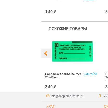
д)
1.40 ₽
5
ПОХОЖИЕ ТОВАРЫ
онтур Термо
Купить
Наклейка-пломба Контур
Купить
П
20х40 мм
Т
м
2.40 ₽
3
info@aceplomb-baikal.ru
+7 (
УРАЛ
С