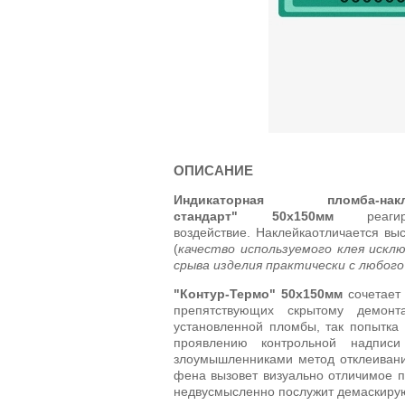
ОПИСАНИЕ
Индикаторная пломба-на
стандарт" 50х150мм
реагир
воздействие. Наклейкаотличается вы
(
качество используемого клея искл
срыва изделия практически с любого
"Контур-Термо"
50х150мм
сочетает
препятствующих скрытому демон
установленной пломбы, так попытка
проявлению контрольной надписи
злоумышленниками метод отклеиван
фена вызовет визуально отличимое п
недвусмысленно послужит демаскир