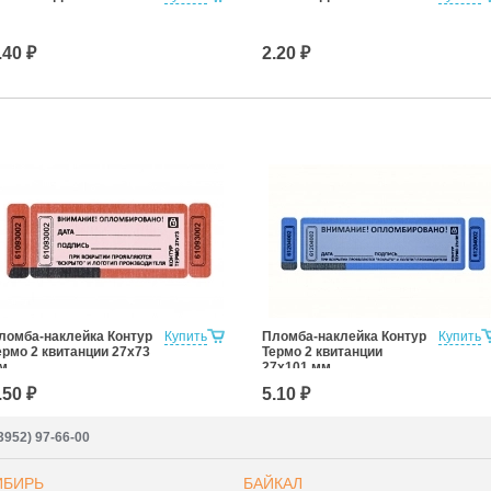
.40 ₽
2.20 ₽
ломба-наклейка Контур
Купить
Пломба-наклейка Контур
Купить
ермо 2 квитанции 27х73
Термо 2 квитанции
м
27х101 мм
.50 ₽
5.10 ₽
3952) 97-66-00
ИБИРЬ
БАЙКАЛ