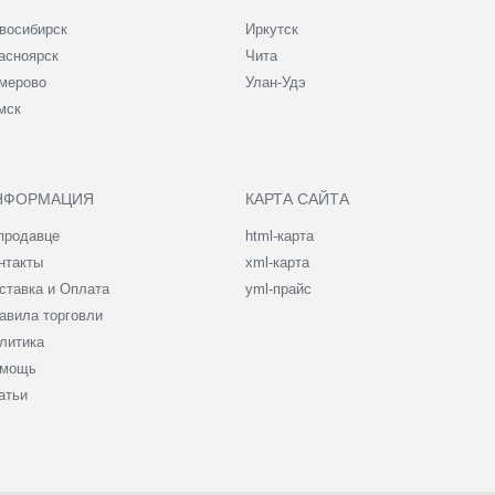
восибирск
Иркутск
асноярск
Чита
мерово
Улан-Удэ
мск
НФОРМАЦИЯ
КАРТА САЙТА
продавце
html-карта
нтакты
xml-карта
ставка и Оплата
yml-прайс
авила торговли
литика
мощь
атьи