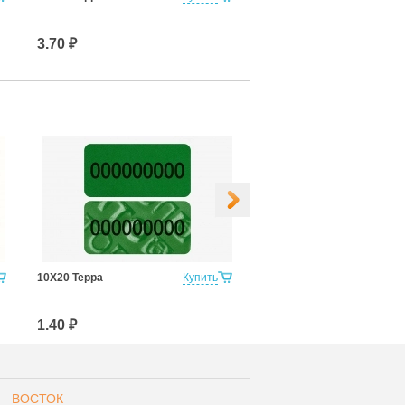
(Штрих-Код)
3.70 ₽
6.60 ₽
10Х20 Терра
Купить
50х97мм Контур Термо
(Штрих-Код)
1.40 ₽
6.60 ₽
ВОСТОК