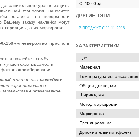
От 10000 ед.
 дополнительного уровня защиты
икальной технологии наносится
ДРУГИЕ ТЭГИ
мбы оставляет на поверхности
о Вашему заказу наклейки могут
ых вариациях, а их маркировка —
В ПРОДАЖЕ С 11-11-2016
50х150мм невероятно проста в
ХАРАКТЕРИСТИКИ
Цвет
сть и наклейте пломбу;
ля лучшей схватываемости;
Материал
 фактов опломбирования.
Температура использования,
ванный в защитных
наклейках
волит гарантированно
Общая длина, мм
ешательства в опечатанное
Ширина, мм
Метод маркировки
Маркировка
Брендирование
Дополнительный эффект