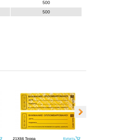
500
500
21Х66 Терра
Купить
50х97мм Контур Термо