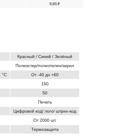
9,80 ₽
Красный / Синий / Зелёный
Полиэстер/полиэтилен/акрил
 °C
От -40 до +60
150
50
Печать
Цифровой код/ лого/ штрих-код
От 2000 шт.
Термозащита