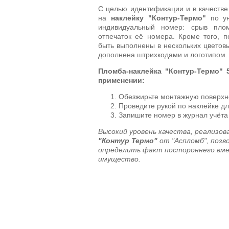
С целью идентификации и в качестве
на
наклейку "Контур-Термо"
по ун
индивидуальный номер: срыв пло
отпечаток её номера. Кроме того, п
быть выполнены в нескольких цветов
дополнена штрихкодами и логотипом.
Пломба-наклейка "Контур-Термо" 
применении:
Обезжирьте монтажную поверхно
Проведите рукой по наклейке д
Запишите номер в журнал учёта
Высокий уровень качества, реализо
"Контур Термо"
от "Аспломб", поз
определить факт постороннего вм
имущество.