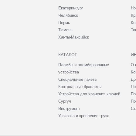
Екатеринбург
Но
Челябинск
Кр
Пермь
Ке
Тюмень
То
Ханты-Мансийск
КАТАЛОГ
И
Пломбы и пломбировочные
О 
устройства
Ко
Специальные пакеты
До
Контрольные браслеты
Пр
Устройства для хранения ключей
По
Сургуч
По
Инструмент
Ст
Упаковка и крепление груза