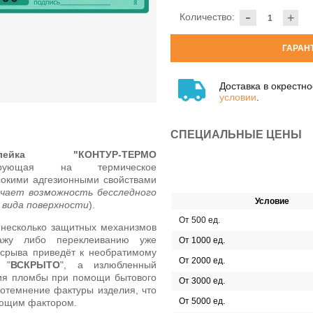
-
Количество:
+
ГАРАН
Доставка в окрестн
условии
.
СПЕЦИАЛЬНЫЕ ЦЕНЫ
клейка "КОНТУР-ТЕРМО
ующая на термическое
сокими адгезионными свойствами
ючает возможность бесследного
Условие
 вида поверхности
).
От 500 ед.
 несколько защитных механизмов
тажу либо переклеиванию уже
От 1000 ед.
 срыва приведёт к необратимому
От 2000 ед.
 "
ВСКРЫТО
", а излюбленный
ия пломбы при помощи бытового
От 3000 ед.
отемнение фактуры изделия, что
От 5000 ед.
ующим фактором.