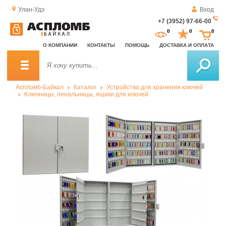
Улан-Удэ
Вход
+7 (3952) 97-66-00
За
0
0
0
о
О КОМПАНИИ
КОНТАКТЫ
ПОМОЩЬ
ДОСТАВКА И ОПЛАТА
зв
Аспломб-Байкал
Каталог
Устройства для хранения ключей
Ключницы, пенальницы, ящики для ключей