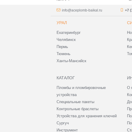
info@aceplomb-baikal.ru
+7 (
УРАЛ
С
Екатеринбург
Но
Челябинск
Кр
Пермь
Ке
Тюмень
То
Ханты-Мансийск
КАТАЛОГ
И
Пломбы и пломбировочные
О 
устройства
Ко
Специальные пакеты
До
Контрольные браслеты
Пр
Устройства для хранения ключей
По
Сургуч
По
Инструмент
Ст