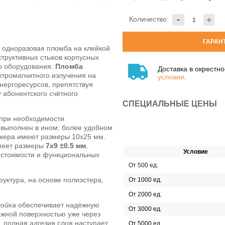
-
Количество:
+
ГАРАН
одноразовая пломба на клейкой
структивных стыков корпусных
о оборудования.
Пломба
Доставка в окрестн
ктромагнитного излучения на
условии
.
нергоресурсов, препятствуя
 абонентского счётного
СПЕЦИАЛЬНЫЕ ЦЕНЫ
 при необходимости
 выполнен в ином, более удобном
тикера имеют размеры 10х25 мм.
еет размеры
7х9 ±0.5 мм
,
Условие
 стоимости и функциональных
От 500 ед.
уктура, на основе полиэстера,
От 1000 ед.
От 2000 ед.
лойка
обеспечивает надёжную
От 3000 ед.
жной поверхностью уже через
 полная адгезия слоя наступает
От 5000 ед.