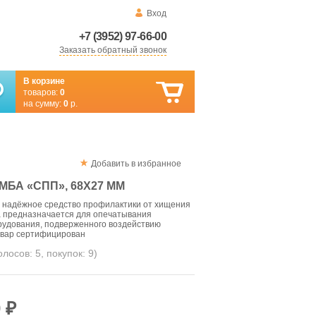
Вход
+7 (3952) 97-66-00
Заказать обратный звонок
В корзине
товаров:
0
на сумму:
0
р.
Добавить в избранное
БА «СПП», 68Х27 ММ
 надёжное средство профилактики от хищения
а предназначается для опечатывания
рудования, подверженного воздействию
товар сертифицирован
голосов:
5
, покупок:
9
)
 ₽