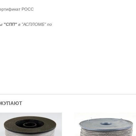
Сертификат POCC
ы "СПП"
в "АСПЛОМБ" по
ОКУПАЮТ