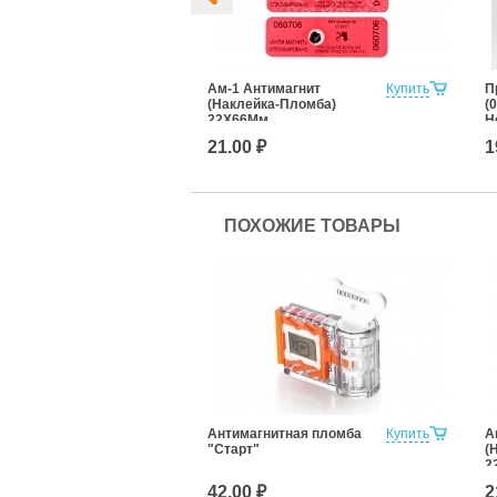
М1
Купить
Ам-1 Антимагнит
Купить
П
(Наклейка-Пломба)
(
22Х66Мм
Н
21.00 ₽
1
ПОХОЖИЕ ТОВАРЫ
Антимагнитная пломба
Купить
А
"Старт"
(
2
42.00 ₽
2