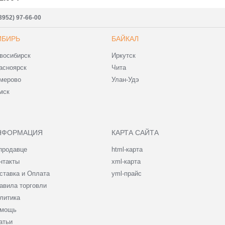
3952) 97-66-00
ИБИРЬ
БАЙКАЛ
восибирск
Иркутск
асноярск
Чита
мерово
Улан-Удэ
мск
НФОРМАЦИЯ
КАРТА САЙТА
продавце
html-карта
нтакты
xml-карта
ставка и Оплата
yml-прайс
авила торговли
литика
мощь
атьи