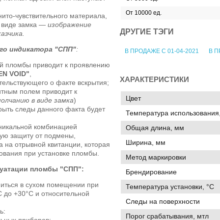
От 10000 ед.
ито-чувствительного материала,
в виде замка —
изображение
ДРУГИЕ ТЭГИ
азчика.
го индикатора "СПП"
:
В ПРОДАЖЕ С 01-04-2021
В П
ой пломбы приводит к проявлению
EN VOID"
,
ХАРАКТЕРИСТИКИ
тельствующего о факте вскрытия;
итным полем приводит к
Цвет
молчанию в виде замка
)
рыть следы данного факта будет
Температура использования,
никальной комбинацией
Общая длина, мм
ую защиту от подмены,
Ширина, мм
 на отрывной квитанции, которая
ования при установке пломбы.
Метод маркировки
луатации пломбы "СПП":
Брендирование
иться в сухом помещении при
Температура установки, °C
 до +30°C и относительной
Следы на поверхности
ь:
Порог срабатывания, мтл
льных приборов;