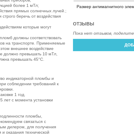
укцией более 1 мТл;
Размер антимагнитного эле
йствия прямых солнечных лучей.;
 строго беречь от воздействия
ОТЗЫВЫ
здействиям которые могут
Пока нет отзывов, поделите
 пломб должны соответствовать
зов на транспорте. Применяемые
ДОБ
 этом внешнее воздействие
не должно превышать 10 мТл,
лжна превышать 45°C.
ство индикаторной пломбы и
при соблюдении требований к
ировки.
аковке 1 год.
5 лет с момента установки
подлинности пломбы,
рекомендуем связаться с
ым дилером, для получения
 и оказания технической