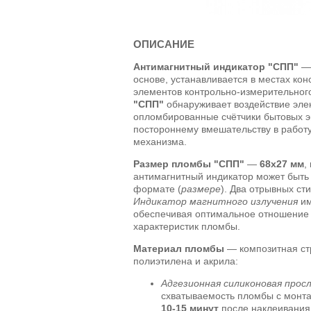
ОПИСАНИЕ
Антимагнитный индикатор "СПП"
— 
основе, устанавливается в местах кон
элементов контрольно-измерительног
"СПП"
обнаруживает воздействие эле
опломбированные счётчики бытовых э
постороннему вмешательству в работу
механизма.
Размер пломбы "СПП"
—
68х27 мм
,
антимагнитный индикатор может быть
формате (
размере
). Два отрывных с
Индикатор магнитного излучения
им
обеспечивая оптимальное отношение
характеристик пломбы.
Материал пломбы
— композитная стр
полиэтилена и акрила:
Адгезионная силиконовая прос
схватываемость пломбы с монта
10-15 минут
после наклеивания,