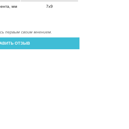
мента, мм
7x9
сь первым своим мнением.
АВИТЬ ОТЗЫВ