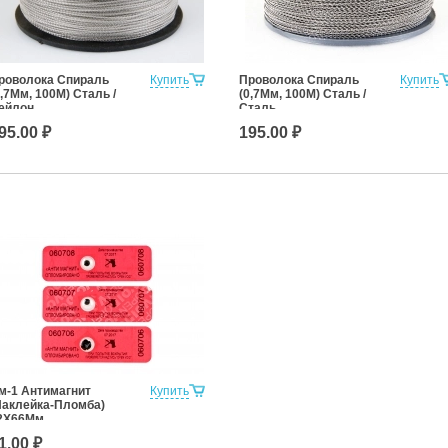
роволока Спираль
Купить
Проволока Спираль
Купить
0,7Мм, 100М) Сталь /
(0,7Мм, 100М) Сталь /
ейлон
Сталь
95.00 ₽
195.00 ₽
м-1 Антимагнит
Купить
Наклейка-Пломба)
2Х66Мм
1.00 ₽