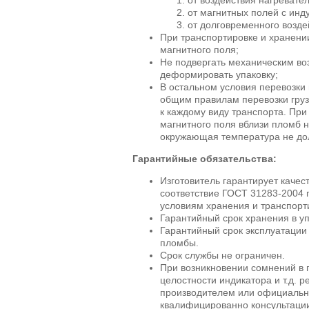
от магнитных полей с инд
от долговременного возде
При транспортировке и хранении
магнитного поля;
Не подвергать механическим во
деформировать упаковку;
В остальном условия перевозки
общим правилам перевозки гру
к каждому виду транспорта. При
магнитного поля вблизи пломб 
окружающая температура не до
Гарантийные обязательства:
Изготовитель гарантирует каче
соответствие ГОСТ 31283-2004 
условиям хранения и транспорт
Гарантийный срок хранения в уп
Гарантийный срок эксплуатации 
пломбы.
Срок службы не ограничен.
При возникновении сомнений в 
целостности индикатора и т.д. 
производителем или официальн
квалифицированно консультации