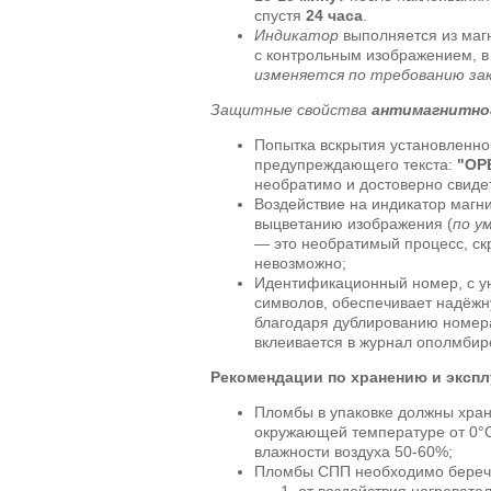
спустя
24 часа
.
Индикатор
выполняется из магн
с контрольным изображением, 
изменяется по требованию зак
Защитные свойства
антимагнитно
Попытка вскрытия установленн
предупреждающего текста:
"OP
необратимо и достоверно свиде
Воздействие на индикатор магн
выцветанию изображения (
по у
— это необратимый процесс, ск
невозможно;
Идентификационный номер, с у
символов, обеспечивает надёжн
благодаря дублированию номера
вклеивается в журнал ополмбир
Рекомендации по хранению и эксп
Пломбы в упаковке должны хран
окружающей температуре от 0°C
влажности воздуха 50-60%;
Пломбы СПП необходимо береч
от воздействия нагревате