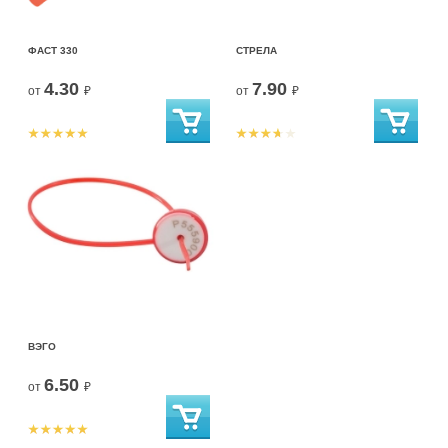
ФАСТ 330
СТРЕЛА
4.30
7.90
от
₽
от
₽
ВЭГО
6.50
от
₽